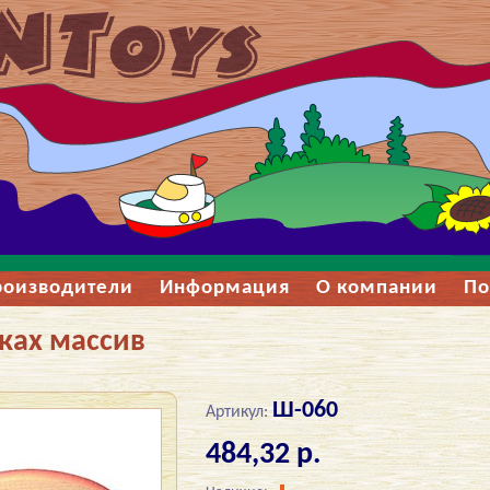
роизводители
Информация
О компании
По
ках массив
Ш-060
Артикул:
484,32 р.