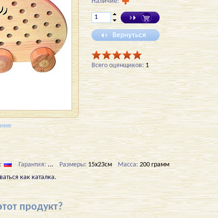
Наличие:
Всего оценщиков:
1
ение
:
Гарантия:
...
Размеры:
15х23см
Масса:
200 грамм
аться как каталка.
этот продукт?