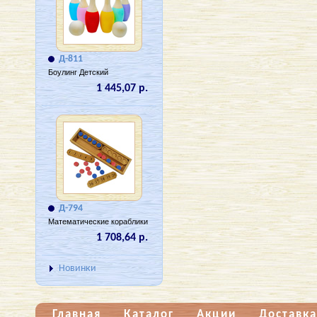
Д-811
Боулинг Детский
1 445,07 р.
Д-794
Математические кораблики
1 708,64 р.
Новинки
Главная
Каталог
Акции
Доставка