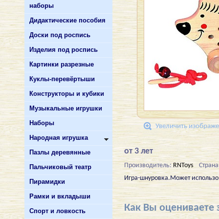
наборы
Дидактические пособия
Доски под роспись
Изделия под роспись
Картинки разрезные
Куклы-перевёртыши
Конструкторы и кубики
Музыкальные игрушки
Наборы
Увеличить изображ
Народная игрушка
от 3 лет
Пазлы деревянные
Производитель:
RNToys
Страна
Пальчиковый театр
Игра-шнуровка.Может использов
Пирамидки
Рамки и вкладыши
Как Вы оцениваете 
Спорт и ловкость