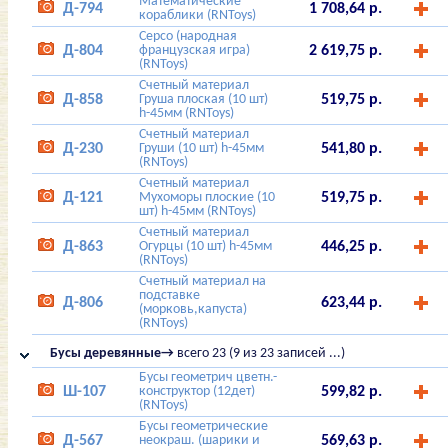
Математические
Д-794
1 708,64 р.
кораблики (RNToys)
Серсо (народная
Д-804
французская игра)
2 619,75 р.
(RNToys)
Счетный материал
Д-858
Груша плоская (10 шт)
519,75 р.
h-45мм (RNToys)
Счетный материал
Д-230
Груши (10 шт) h-45мм
541,80 р.
(RNToys)
Счетный материал
Д-121
Мухоморы плоские (10
519,75 р.
шт) h-45мм (RNToys)
Счетный материал
Д-863
Огурцы (10 шт) h-45мм
446,25 р.
(RNToys)
Счетный материал на
подставке
Д-806
623,44 р.
(морковь,капуста)
(RNToys)
Бусы деревянные→
всего 23 (9 из 23 записей ...)
Бусы геометрич цветн.-
Ш-107
конструктор (12дет)
599,82 р.
(RNToys)
Бусы геометрические
Д-567
неокраш. (шарики и
569,63 р.