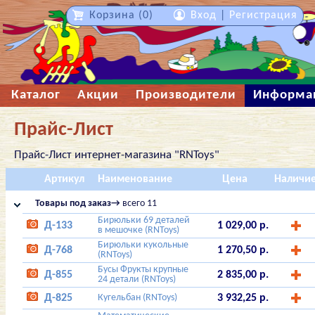
Корзина (0)
Вход
|
Регистрация
Каталог
Акции
Производители
Информа
Прайс-Лист
Прайс-Лист интернет-магазина "RNToys"
Артикул
Наименование
Цена
Наличи
Товары под заказ→
всего 11
Бирюльки 69 деталей
Д-133
1 029,00 р.
в мешочке (RNToys)
Бирюльки кукольные
Д-768
1 270,50 р.
(RNToys)
Бусы Фрукты крупные
Д-855
2 835,00 р.
24 детали (RNToys)
Д-825
Кугельбан (RNToys)
3 932,25 р.