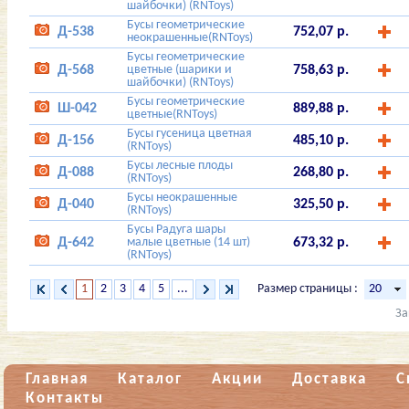
шайбочки) (RNToys)
Бусы геометрические
Д-538
752,07 р.
неокрашенные(RNToys)
Бусы геометрические
Д-568
цветные (шарики и
758,63 р.
шайбочки) (RNToys)
Бусы геометрические
Ш-042
889,88 р.
цветные(RNToys)
Бусы гусеница цветная
Д-156
485,10 р.
(RNToys)
Бусы лесные плоды
Д-088
268,80 р.
(RNToys)
Бусы неокрашенные
Д-040
325,50 р.
(RNToys)
Бусы Радуга шары
Д-642
малые цветные (14 шт)
673,32 р.
(RNToys)
1
2
3
4
5
...
Размер страницы :
За
Главная
Каталог
Акции
Доставка
С
Контакты