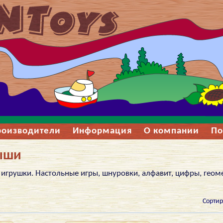
роизводители
Информация
О компании
По
ыши
грушки. Настольные игры, шнуровки, алфавит, цифры, геом
Сортир