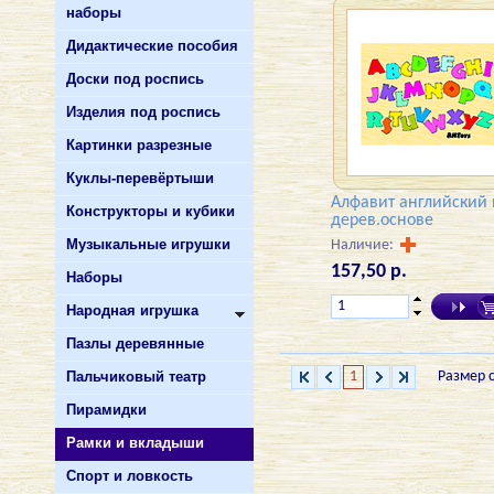
наборы
Дидактические пособия
Доски под роспись
Изделия под роспись
Картинки разрезные
Куклы-перевёртыши
Алфавит английский 
Конструкторы и кубики
дерев.основе
Музыкальные игрушки
Наличие:
157,50 р.
Наборы
Народная игрушка
Пазлы деревянные
Пальчиковый театр
1
Размер 
Пирамидки
Рамки и вкладыши
Спорт и ловкость