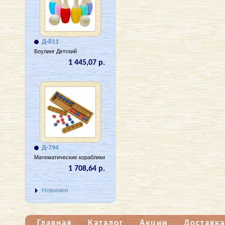
Д-811
Боулинг Детский
1 445,07 р.
Д-794
Математические кораблики
1 708,64 р.
Новинки
Главная
Каталог
Акции
Доставка