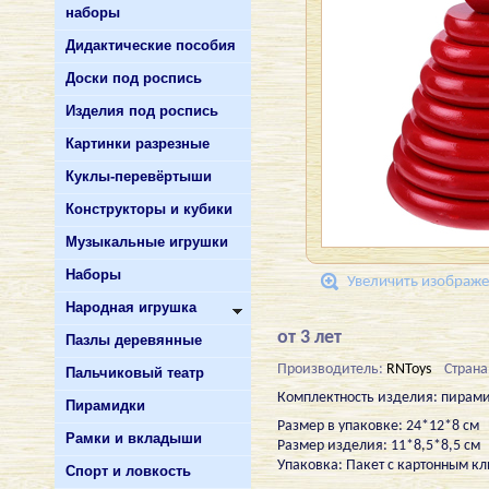
наборы
Дидактические пособия
Доски под роспись
Изделия под роспись
Картинки разрезные
Куклы-перевёртыши
Конструкторы и кубики
Музыкальные игрушки
Наборы
Увеличить изображ
Народная игрушка
от 3 лет
Пазлы деревянные
Производитель:
RNToys
Страна
Пальчиковый театр
Комплектность изделия: пирами
Пирамидки
Размер в упаковке: 24*12*8 см
Рамки и вкладыши
Размер изделия: 11*8,5*8,5 см
Упаковка: Пакет с картонным к
Спорт и ловкость