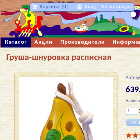
Корзина (0)
Вход
|
Регистрация
Каталог
Акции
Производители
Информа
Груша-шнуровка расписная
Артику
639
Наличи