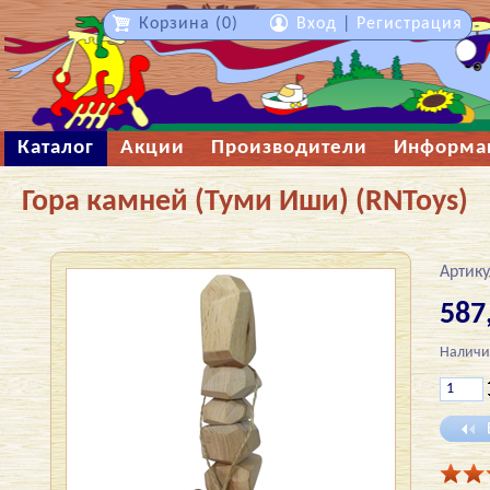
Корзина (0)
Вход
|
Регистрация
Каталог
Акции
Производители
Информа
Гора камней (Туми Иши) (RNToys)
Артику
587
Наличи