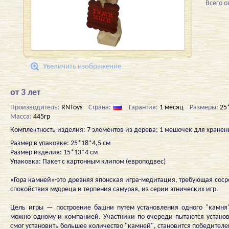
Всего 
Увеличить изображение
от 3 лет
Производитель:
RNToys
Страна:
Гарантия:
1 месяц
Размеры:
25
Масса:
445гр
Комплектность изделия: 7 элементов из дерева; 1 мешочек для хранен
Размер в упаковке: 25*18*4,5 см
Размер изделия: 15*13*4 см
Упаковка: Пакет с картонным клипом (европодвес)
«Гора камней»-это древняя японская игра-медитация, требующая соср
спокойствия мудреца и терпения самурая, из серии этнических игр.
Цель игры — построение башни путем установления одного "камня"
можно одному и компанией. Участники по очереди пытаются установи
смог установить большее количество "камней", становится победителе