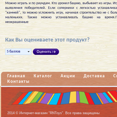
Можно играть и по раундам. Кто уронил башню, выбывает из игры. И
выявления победителей. Если соперники с легкостью устанавлив
"камней", то можно усложнить игру, начиная строительство не с бол
маленьких. Также можно устанавливать башню на время.Гв
неокрашенные
Как Вы оцениваете этот продукт?
Главная
Каталог
Акции
Доставка
С
Контакты
2014 © Интернет-магазин "RNToys". Все права защищены