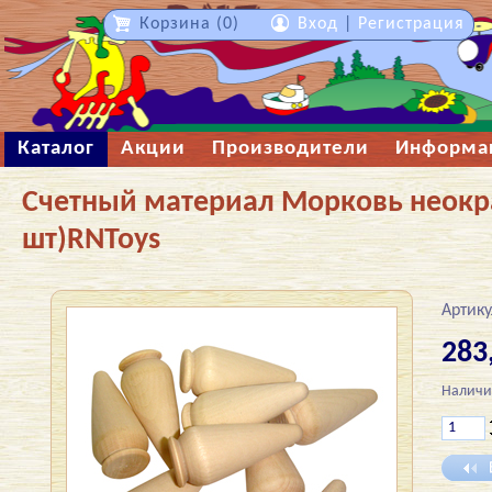
Корзина (0)
Вход
|
Регистрация
Каталог
Акции
Производители
Информа
Счетный материал Морковь неокр
шт)RNToys
Артику
283
Наличи