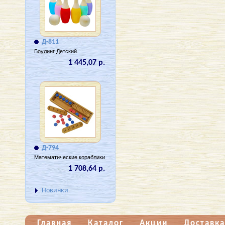
Д-811
Боулинг Детский
1 445,07 р.
Д-794
Математические кораблики
1 708,64 р.
Новинки
Главная
Каталог
Акции
Доставка