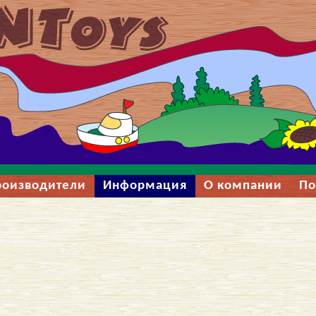
роизводители
Информация
О компании
По