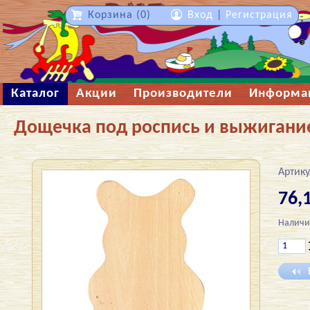
Корзина (0)
Вход
|
Регистрация
Каталог
Акции
Производители
Информа
Дощечка под роспись и выжигани
Артику
76,1
Наличи