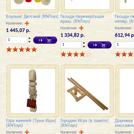
Боулинг Детский (RNToys)
Гвозди-перевертыши
Гвозди-
краш. (RNToys)
неокр. (R
Наличие:
Наличие:
Наличие:
1 445,07 р.
1 334,82 р.
612,94 р
Гора камней (Туми Иши)
Городки Игра (в пакете)
Дорожка
(RNToys)
(RNToys)
массажна
Наличие:
Наличие:
Наличие: