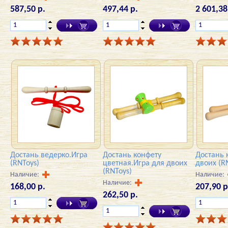
587,50 р.
497,44 р.
2 601,38
Достань ведерко.Игра
Достань конфету
Достань 
(RNToys)
цветная.Игра для двоих
двоих (R
(RNToys)
Наличие:
Наличие:
Наличие:
168,00 р.
207,90 р
262,50 р.