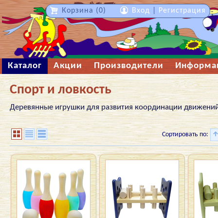
Корзина (0)
Вход
|
Регистрация
Каталог
Акции
Производители
Информа
Спорт и ловкость
Деревянные игрушки для развития координации движений
Сортировать по: