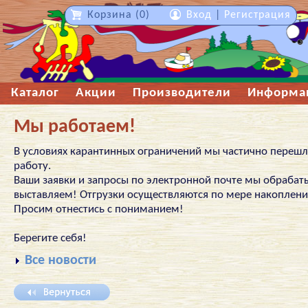
Корзина (0)
Вход
|
Регистрация
Каталог
Акции
Производители
Информа
Мы работаем!
В условиях карантинных ограничений мы частично перешл
работу.
Ваши заявки и запросы по электронной почте мы обрабаты
выставляем! Отгрузки осуществляются по мере накопления
Просим отнестись с пониманием!
Берегите себя!
Все новости