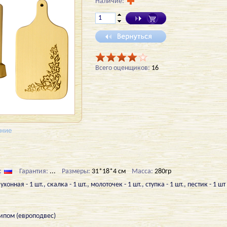
Наличие:
Всего оценщиков:
16
ение
:
Гарантия:
...
Размеры:
31*18*4 см
Масса:
280гр
нная - 1 шт., скалка - 1 шт., молоточек - 1 шт., ступка - 1 шт., пестик - 1 шт
липом (европодвес)