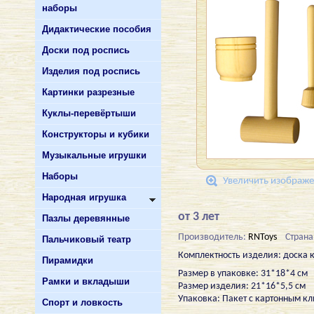
наборы
Дидактические пособия
Доски под роспись
Изделия под роспись
Картинки разрезные
Куклы-перевёртыши
Конструкторы и кубики
Музыкальные игрушки
Наборы
Увеличить изображ
Народная игрушка
от 3 лет
Пазлы деревянные
Производитель:
RNToys
Страна
Пальчиковый театр
Комплектность изделия: доска кухо
Пирамидки
Размер в упаковке: 31*18*4 см
Рамки и вкладыши
Размер изделия: 21*16*5,5 см
Упаковка: Пакет с картонным к
Спорт и ловкость