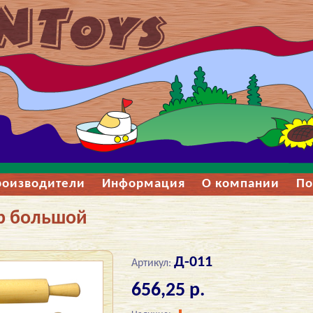
роизводители
Информация
О компании
По
р большой
Д-011
Артикул:
656,25 р.