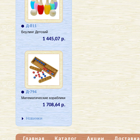
Д-811
Боулинг Детский
1 445,07 р.
Д-794
Математические кораблики
1 708,64 р.
Новинки
Главная
Каталог
Акции
Доставка