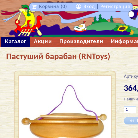
Корзина (0)
Вход
|
Регистрация
Каталог
Акции
Производители
Информа
Пастуший барабан (RNToys)
Артику
364
Наличи